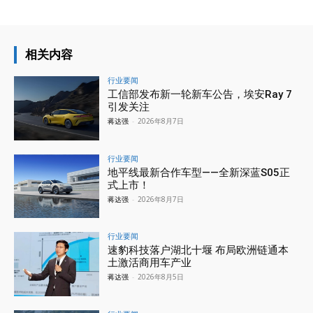
相关内容
行业要闻
工信部发布新一轮新车公告，埃安Ray 7
引发关注
蒋达强
-
2026年8月7日
行业要闻
地平线最新合作车型——全新深蓝S05正
式上市！
蒋达强
-
2026年8月7日
行业要闻
速豹科技落户湖北十堰 布局欧洲链通本
土激活商用车产业
蒋达强
-
2026年8月5日