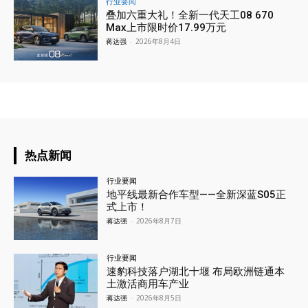
行业要闻
叠加六重大礼！全新一代天工08 670
Max上市限时价17.99万元
蒋达强
-
2026年8月4日
热点新闻
行业要闻
地平线最新合作车型——全新深蓝S05正
式上市！
蒋达强
-
2026年8月7日
行业要闻
速豹科技落户湖北十堰 布局欧洲链通本
土激活商用车产业
蒋达强
-
2026年8月5日