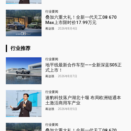
行业要闻
叠加六重大礼！全新一代天工08 670
Max上市限时价17.99万元
蒋达强
-
2026年8月4日
行业推荐
行业要闻
地平线最新合作车型——全新深蓝S05正
式上市！
蒋达强
-
2026年8月7日
行业要闻
速豹科技落户湖北十堰 布局欧洲链通本
土激活商用车产业
蒋达强
-
2026年8月5日
行业要闻
叠加六重大礼！全新一代天工08 670