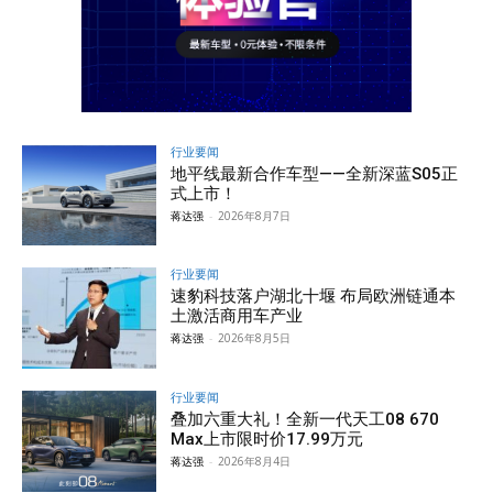
行业要闻
地平线最新合作车型——全新深蓝S05正
式上市！
蒋达强
-
2026年8月7日
行业要闻
速豹科技落户湖北十堰 布局欧洲链通本
土激活商用车产业
蒋达强
-
2026年8月5日
行业要闻
叠加六重大礼！全新一代天工08 670
Max上市限时价17.99万元
蒋达强
-
2026年8月4日