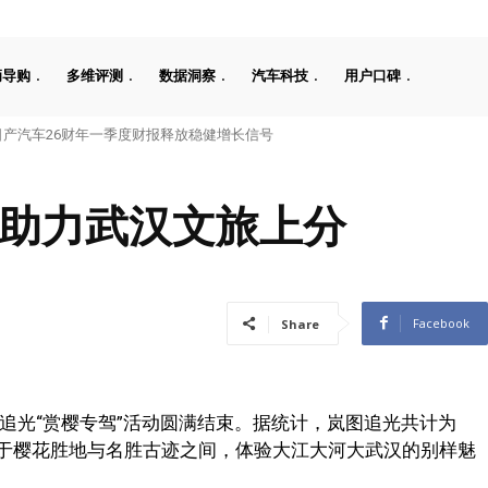
辆导购
多维评测
数据洞察
汽车科技
用户口碑
汽车26财年一季度财报释放稳健增长信号
公告，埃安Ray 7引发关注
，助力武汉文旅上分
Facebook
Share
追光“赏樱专驾”活动圆满结束。据统计，岚图追光共计为
行于樱花胜地与名胜古迹之间，体验大江大河大武汉的别样魅