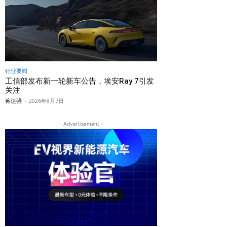
行业要闻
工信部发布新一轮新车公告，埃安Ray 7引发
关注
蒋达强
-
2026年8月7日
- Advertisement -