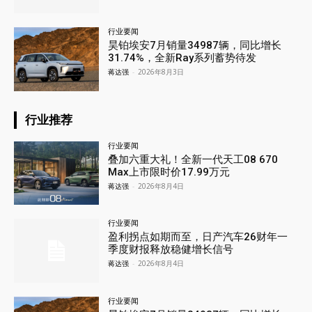
行业要闻
昊铂埃安7月销量34987辆，同比增长
31.74%，全新Ray系列蓄势待发
蒋达强
-
2026年8月3日
行业推荐
行业要闻
叠加六重大礼！全新一代天工08 670
Max上市限时价17.99万元
蒋达强
-
2026年8月4日
行业要闻
盈利拐点如期而至，日产汽车26财年一
季度财报释放稳健增长信号
蒋达强
-
2026年8月4日
行业要闻