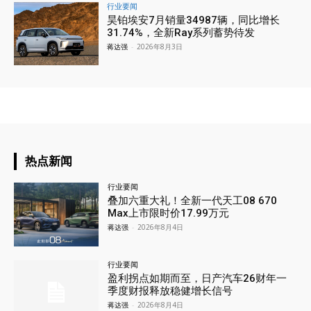
行业要闻
昊铂埃安7月销量34987辆，同比增长
31.74%，全新Ray系列蓄势待发
蒋达强
-
2026年8月3日
热点新闻
行业要闻
叠加六重大礼！全新一代天工08 670
Max上市限时价17.99万元
蒋达强
-
2026年8月4日
行业要闻
盈利拐点如期而至，日产汽车26财年一
季度财报释放稳健增长信号
蒋达强
-
2026年8月4日