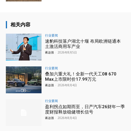
相关内容
行业要闻
速豹科技落户湖北十堰 布局欧洲链通本
土激活商用车产业
蒋达强
-
2026年8月5日
行业要闻
叠加六重大礼！全新一代天工08 670
Max上市限时价17.99万元
蒋达强
-
2026年8月4日
行业要闻
盈利拐点如期而至，日产汽车26财年一季
度财报释放稳健增长信号
蒋达强
-
2026年8月4日