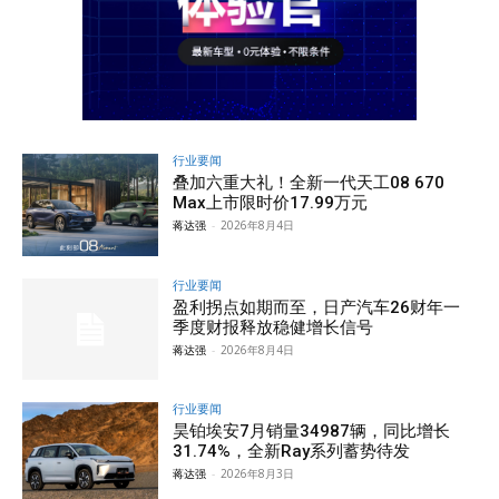
行业要闻
叠加六重大礼！全新一代天工08 670
Max上市限时价17.99万元
蒋达强
-
2026年8月4日
行业要闻
盈利拐点如期而至，日产汽车26财年一
季度财报释放稳健增长信号
蒋达强
-
2026年8月4日
行业要闻
昊铂埃安7月销量34987辆，同比增长
31.74%，全新Ray系列蓄势待发
蒋达强
-
2026年8月3日