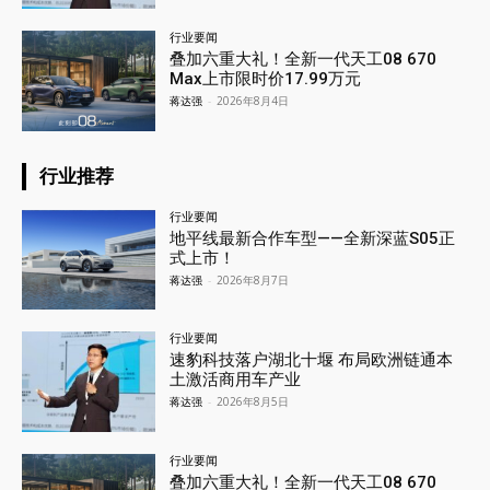
行业要闻
叠加六重大礼！全新一代天工08 670
Max上市限时价17.99万元
蒋达强
-
2026年8月4日
行业推荐
行业要闻
地平线最新合作车型——全新深蓝S05正
式上市！
蒋达强
-
2026年8月7日
行业要闻
速豹科技落户湖北十堰 布局欧洲链通本
土激活商用车产业
蒋达强
-
2026年8月5日
行业要闻
叠加六重大礼！全新一代天工08 670