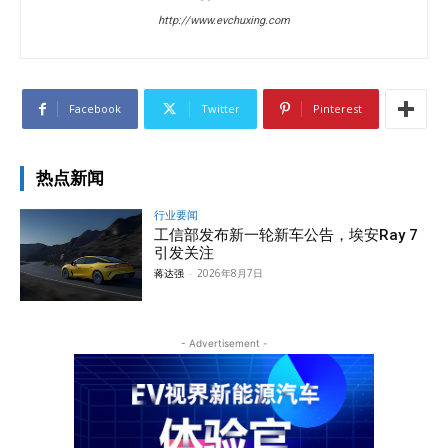
http://www.evchuxing.com
Facebook
Twitter
Pinterest
热点新闻
行业要闻
工信部发布新一轮新车公告，埃安Ray 7
引发关注
蒋达强
-
2026年8月7日
- Advertisement -