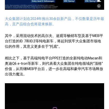
大众集团计划在2024年推出30余款新产品，不仅数量是历年最
高，且产品组合也将迎来焕新。
其中，采用混动技术的高尔夫、途观等畅销车型及基于MEB平
台打造的ID. 7和ID.2等纯电新车，将起到筑牢大众集团市场地
位的作用，其意义更多在于“托底”。
相比之下，基于高端纯电平台PPE打造的全新纯电动Macan和
奥迪Q6 e-tron等新车，则代表着大众集团在纯电领域的“顶格”
价值，从而继MEB平台后，进一步在高端和豪华汽车市场释放
出强力魔法。