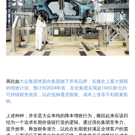
再比如
大众集团将面向集团旗下所有品牌，实施史上最大规模
的绩效计划，预计到2024年底，在全集团实现超100亿欧元的
可持续财务效应，以此抵御通货膨胀、成本上涨等不利因素影
响。
上述种种，并非是大众单纯的降本增效行为，概括起来应该归
结为一个追求长期价值链打造的逻辑。通过强化集团竞争力、
提升效率、释放财务潜力，以此在长期更好满足全球客户的需