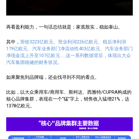
再看盈利能力，一句话总结就是：家底殷实，稳如泰山。
其中，
营收3223亿欧元、营业利润226亿欧元、税后净利润
179亿欧元、汽车业务部门净流动性403亿欧元、汽车业务部门
净现金流上升至107亿欧元
……这一系列数据背后，体现出大众
汽车集团稳健的财务状况。
如果聚焦到品牌端，还会找寻到不同的看点。
比如，以大众乘用车/商用车、斯柯达、西雅特/CUPRA构成的
核心品牌集群，表现在一个“猛”字上，销售收入猛增21%，达
1378亿欧元。