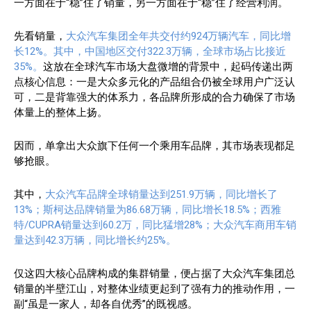
一方面在于“稳”住了销量，另一方面在于“稳”住了经营利润。
先看销量，
大众汽车集团全年共交付约924万辆汽车，同比增
长12%。其中，中国地区交付322.3万辆，全球市场占比接近
35%。
这放在全球汽车市场大盘微增的背景中，起码传递出两
点核心信息：一是大众多元化的产品组合仍被全球用户广泛认
可，二是背靠强大的体系力，各品牌所形成的合力确保了市场
体量上的整体上扬。
因而，单拿出大众旗下任何一个乘用车品牌，其市场表现都足
够抢眼。
其中，
大众汽车品牌全球销量达到251.9万辆，同比增长了
13%；斯柯达品牌销量为86.68万辆，同比增长18.5%；西雅
特/CUPRA销量达到60.2万，同比猛增28%；大众汽车商用车销
量达到42.3万辆，同比增长约25%。
仅这四大核心品牌构成的集群销量，便占据了大众汽车集团总
销量的半壁江山，对整体业绩更起到了强有力的推动作用，一
副“虽是一家人，却各自优秀”的既视感。