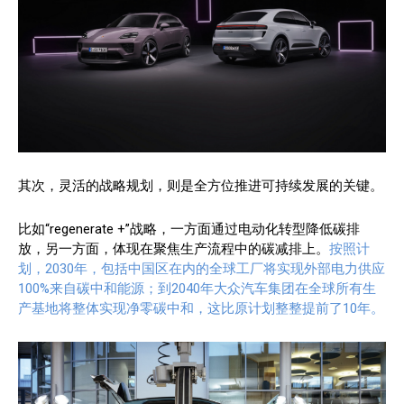
其次，灵活的战略规划，则是全方位推进可持续发展的关键。
比如“regenerate +”战略，一方面通过电动化转型降低碳排
放，另一方面，体现在聚焦生产流程中的碳减排上。
按照计
划，2030年，包括中国区在内的全球工厂将实现外部电力供应
100%来自碳中和能源；到2040年大众汽车集团在全球所有生
产基地将整体实现净零碳中和，这比原计划整整提前了10年。