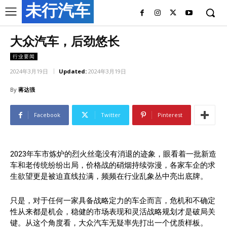
未行汽车
大众汽车，后劲悠长
行业要闻
2024年3月19日
Updated:
2024年3月19日
By
蒋达强
Facebook
Twitter
Pinterest
2023年车市炼炉的烈火丝毫没有消退的迹象，眼看着一批新造
车和老传统纷纷出局，价格战的硝烟持续弥漫，各家车企的求
生欲望更是被迫直线拉满，频频在行业乱象丛中亮出底牌。
只是，对于任何一家具备战略定力的车企而言，危机和不确定
性从来都是机会，稳健的市场表现和灵活战略规划才是破局关
键。从这个角度看，大众汽车无疑率先打出一个优质样板。