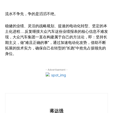
流水不争先，争的是滔滔不绝。
稳健的业绩、灵活的战略规划、提速的电动化转型、坚定的本
土化进程……反复咂摸大众汽车这份业绩报表的核心信息不难发
现，大众汽车集团一直在构建属于自己的方法论，即：坚持长
期主义，做“难且正确的事”，通过加速电动化攻势，借助不断
拓展的技术实力，确保自己在转型的“长跑”中抢先占据领先的
身位。
- Advertisement -
蒋达强