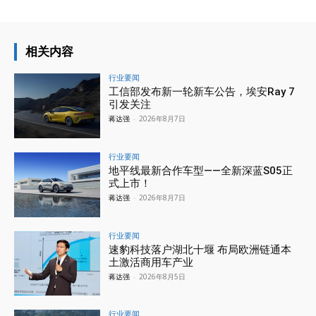
相关内容
行业要闻
工信部发布新一轮新车公告，埃安Ray 7
引发关注
蒋达强
-
2026年8月7日
行业要闻
地平线最新合作车型——全新深蓝S05正
式上市！
蒋达强
-
2026年8月7日
行业要闻
速豹科技落户湖北十堰 布局欧洲链通本
土激活商用车产业
蒋达强
-
2026年8月5日
行业要闻