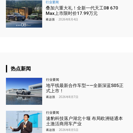
行业要闻
叠加六重大礼！全新一代天工08 670
Max上市限时价17.99万元
蒋达强
-
2026年8月4日
热点新闻
行业要闻
地平线最新合作车型——全新深蓝S05正
式上市！
蒋达强
-
2026年8月7日
行业要闻
速豹科技落户湖北十堰 布局欧洲链通本
土激活商用车产业
蒋达强
-
2026年8月5日