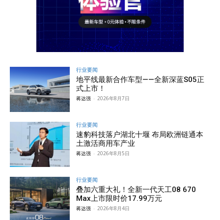
行业要闻
地平线最新合作车型——全新深蓝S05正
式上市！
蒋达强
-
2026年8月7日
行业要闻
速豹科技落户湖北十堰 布局欧洲链通本
土激活商用车产业
蒋达强
-
2026年8月5日
行业要闻
叠加六重大礼！全新一代天工08 670
Max上市限时价17.99万元
蒋达强
-
2026年8月4日