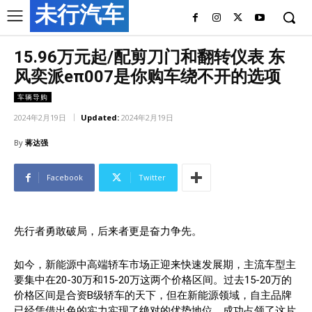
未行汽车
15.96万元起/配剪刀门和翻转仪表 东
风奕派eπ007是你购车绕不开的选项
车辆导购
2024年2月19日
Updated:
2024年2月19日
By
蒋达强
Facebook
Twitter
先行者勇敢破局，后来者更是奋力争先。
如今，新能源中高端轿车市场正迎来快速发展期，主流车型主
要集中在20-30万和15-20万这两个价格区间。过去15-20万的
价格区间是合资B级轿车的天下，但在新能源领域，自主品牌
已经凭借出色的实力实现了绝对的优势地位，成功占领了这片