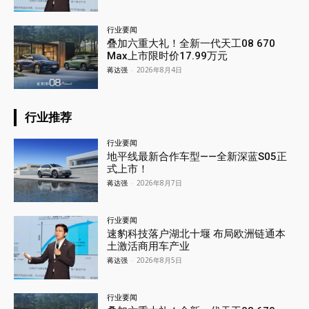
行业要闻
叠加六重大礼！全新一代天工08 670
Max上市限时价17.99万元
蒋达强
-
2026年8月4日
行业推荐
行业要闻
地平线最新合作车型——全新深蓝S05正
式上市！
蒋达强
-
2026年8月7日
行业要闻
速豹科技落户湖北十堰 布局欧洲链通本
土激活商用车产业
蒋达强
-
2026年8月5日
行业要闻