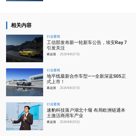
相关内容
行业要闻
工信部发布新一轮新车公告，埃安Ray 7
引发关注
蒋达强
-
2026年8月7日
行业要闻
地平线最新合作车型——全新深蓝S05正
式上市！
蒋达强
-
2026年8月7日
行业要闻
速豹科技落户湖北十堰 布局欧洲链通本
土激活商用车产业
蒋达强
-
2026年8月5日