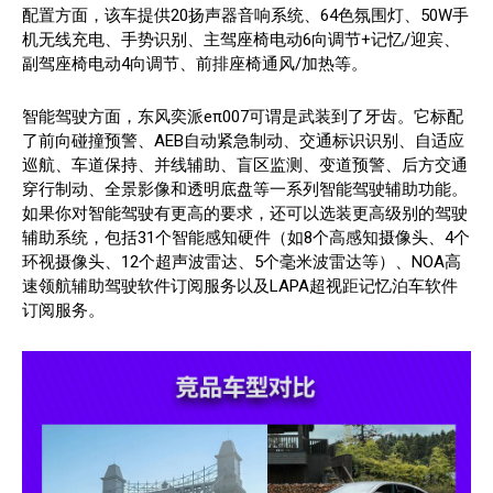
配置方面，该车提供20扬声器音响系统、64色氛围灯、50W手
机无线充电、手势识别、主驾座椅电动6向调节+记忆/迎宾、
副驾座椅电动4向调节、前排座椅通风/加热等。
智能驾驶方面，东风奕派eπ007可谓是武装到了牙齿。它标配
了前向碰撞预警、AEB自动紧急制动、交通标识识别、自适应
巡航、车道保持、并线辅助、盲区监测、变道预警、后方交通
穿行制动、全景影像和透明底盘等一系列智能驾驶辅助功能。
如果你对智能驾驶有更高的要求，还可以选装更高级别的驾驶
辅助系统，包括31个智能感知硬件（如8个高感知摄像头、4个
环视摄像头、12个超声波雷达、5个毫米波雷达等）、NOA高
速领航辅助驾驶软件订阅服务以及LAPA超视距记忆泊车软件
订阅服务。