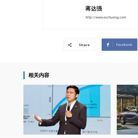
蒋达强
http://www.evchuxing.com
Facebook
Share
相关内容