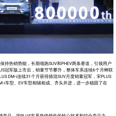
持续保持热销势能，长期领跑SUV和PHEV两条赛道，引领用户
PLUS冠军版上市后，销量节节攀升，整体车系连续6个月蝉联
LUS DM-i连续31个月获得插混SUV月度销量冠军，宋PLUS
M-i车型、EV车型相辅相成、齐头并进，进一步稳固了在
磅产品，宋PLUS车系凭借领先的核心技术和综合产品力，