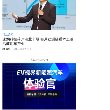
行业要闻
速豹科技落户湖北十堰 布局欧洲链通本土激
活商用车产业
蒋达强
-
2026年8月5日
- Advertisement -