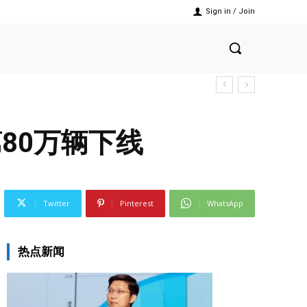
Sign in / Join
80万辆下线
Twitter
Pinterest
WhatsApp
热点新闻